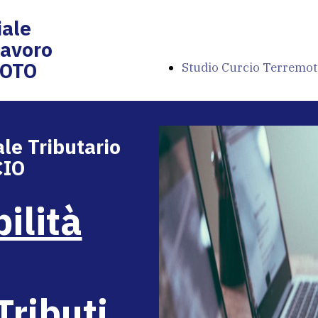
ale
Lavoro
MOTO
Studio Curcio Terremot
le Tributario
CIO
Commercialista, Consule
ilità
Tributario e del Lavoro
Tributi