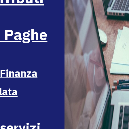
& Paghe
 Finanza
lata
 servizi
...