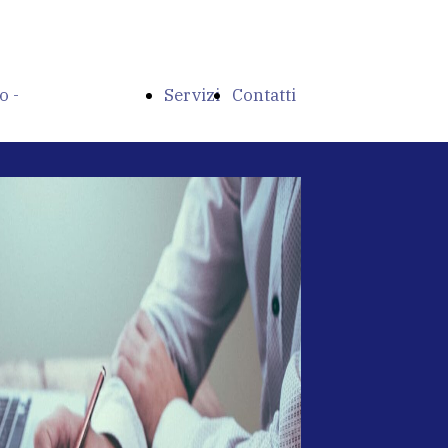
o -
Servizi
Contatti
nte Fiscale,
, Finanza Agevolata